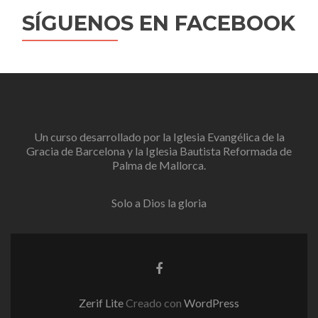
SÍGUENOS EN FACEBOOK
Un curso desarrollado por la
Iglesia Evangélica de la
Gracia de Barcelona
y la
Iglesia Bautista Reformada de
Palma de Mallorca
.
Solo a Dios la gloria
Go
to
Facebook
Zerif Lite
Creado con
WordPress