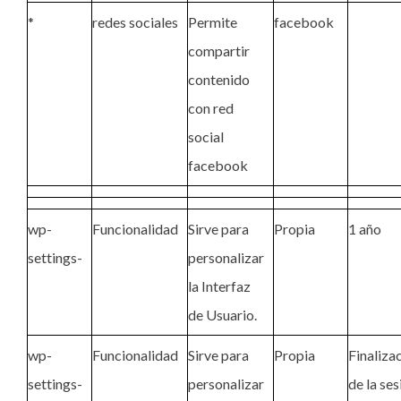
*
redes sociales
Permite
facebook
compartir
contenido
con red
social
facebook
wp-
Funcionalidad
Sirve para
Propia
1 año
settings-
personalizar
la Interfaz
de Usuario.
wp-
Funcionalidad
Sirve para
Propia
Finaliza
settings-
personalizar
de la ses