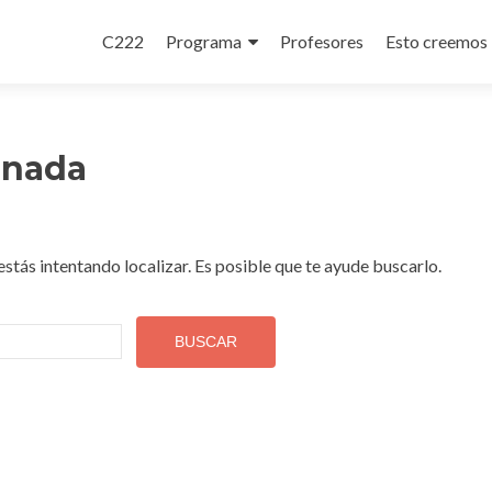
Ir
al
C222
Programa
Profesores
Esto creemos
contenido
 nada
tás intentando localizar. Es posible que te ayude buscarlo.