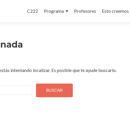
Ir
al
C222
Programa
Profesores
Esto creemos
contenido
 nada
tás intentando localizar. Es posible que te ayude buscarlo.